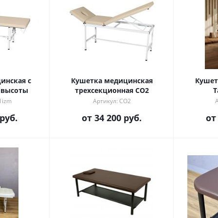
инская с
Кушетка медицинская
Кушет
 высоты
трехсекционная CO2
Т
1izm
Артикул: CO2
 руб.
от
34 200 руб.
о