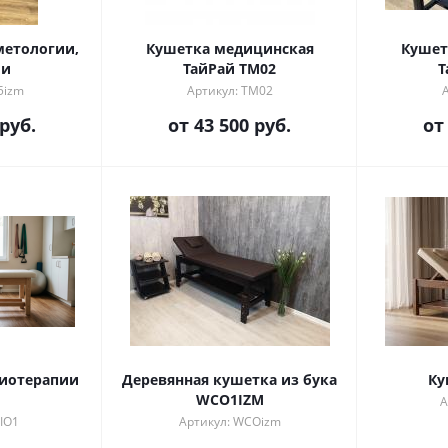
метологии,
Кушетка медицинская
Кушет
ии
TaйРай TM02
T
5izm
Артикул: TM02
 руб.
от
43 500 руб.
о
Деревянная кушетка из бука
Ку
WCO1IZM
А
SIO1
Артикул: WCOizm