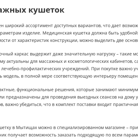
ажных кушеток
н широкий ассортимент доступных вариантов, что дает возмож
раметрам изделие. Медицинская кушетка должна быть удобной,
ости от характеристик конструкции, можно выделить две осно
чный каркас выдержит даже значительную нагрузку – такие м
му актуальны для массажных и косметологических кабинетов, с
 лечебно-профилактических учреждений. При покупке важно учи
ь модель, в полной мере соответствующую интерьеру помещен
ктные, функциональные решения, которые занимают минимум с
и предназначены для проведения выездных сеансов на дому у
в, важно убедиться, что в комплект поставки входит практична
шетку в Мытищах можно в специализированном магазине – при
зчик получает возможность заказать подходящую по всем парам