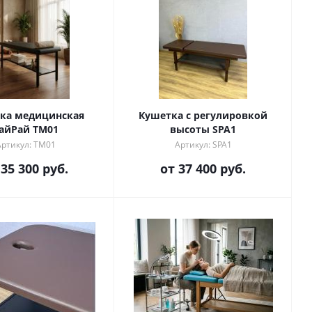
ка медицинская
Кушетка с регулировкой
айРай TM01
высоты SPA1
Артикул: TM01
Артикул: SPA1
т
35 300 руб.
от
37 400 руб.