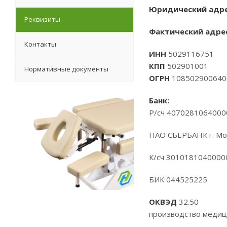
Юридический адре
Реквизиты
Фактический адрес
Контакты
ИНН
5029116751
КПП
502901001
Нормативные документы
ОГРН
108502900640
Банк:
Р/сч 407028106400
ПАО СБЕРБАНК г. Мо
К/сч 301018104000
БИК 044525225
ОКВЭД
32.50
производство медиц