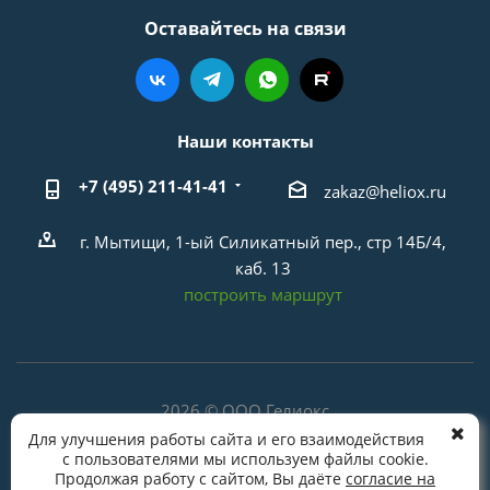
Оставайтесь на связи
Наши контакты
+7 (495) 211-41-41
zakaz@heliox.ru
г. Мытищи, 1-ый Силикатный пер., стр 14Б/4,
каб. 13
построить маршрут
2026 © ООО Гелиокс
Политика в отношении обработки персональных
Для улучшения работы сайта и его взаимодействия
с пользователями мы используем файлы cookie.
данных
Продолжая работу с сайтом, Вы даёте
согласие на