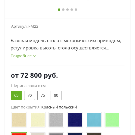
Артикул:
FM22
Базовая модель стола с механическим приводом,
регулировка высоты стола осуществляется
вручную, без нагрузки, в диапазоне 48-98см,
Подробнее
ширина ложа стола 65см.
от
72 800 руб.
Ширина ложа в см
65
70
75
80
Цвет покрытия:
Красный польский