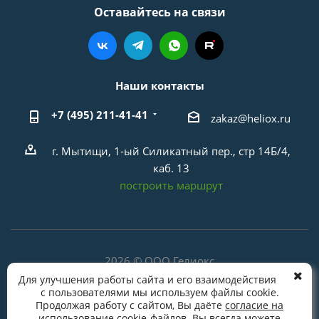
Оставайтесь на связи
Наши контакты
+7 (495) 211-41-41
zakaz@heliox.ru
г. Мытищи, 1-ый Силикатный пер., стр 14Б/4,
каб. 13
построить маршрут
2026 © ООО Гелиокс
Политика в отношении обработки персональных
Для улучшения работы сайта и его взаимодействия
с пользователями мы используем файлы cookie.
данных
Продолжая работу с сайтом, Вы даёте
согласие на
использование cookie-файлов
. Вы всегда можете